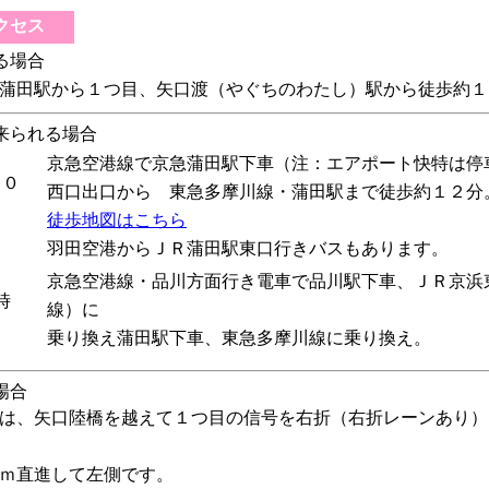
クセス
る場合
蒲田駅から１つ目、矢口渡（やぐちのわたし）駅から徒歩約１
来られる場合
京急空港線で京急蒲田駅下車（注：エアポート快特は停
４０
西口出口から 東急多摩川線・蒲田駅まで徒歩約１２分
徒歩地図はこちら
羽田空港からＪＲ蒲田駅東口行きバスもあります。
京急空港線・品川方面行き電車で品川駅下車、ＪＲ京浜
時
線）に
乗り換え蒲田駅下車、東急多摩川線に乗り換え。
場合
は、矢口陸橋を越えて１つ目の信号を右折（右折レーンあり）
ｍ直進して左側です。