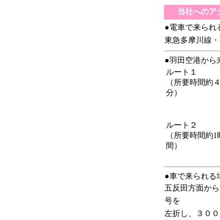
当社へのア
●電車で来られ
東急多摩川線・
●羽田空港から
ルート１
（所要時間約
分）
ルート２
（所要時間約1
間）
●車で来られる
五反田方面から
号を
左折し、３００