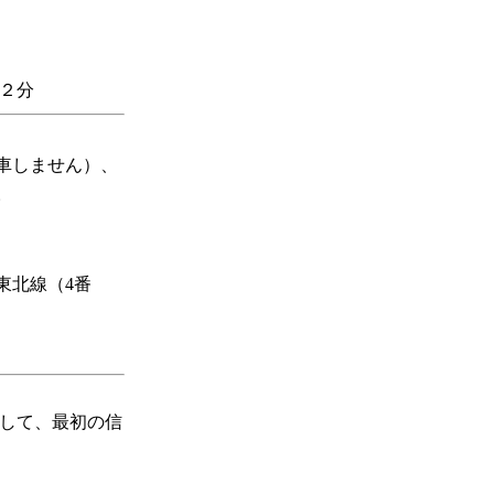
２分
車しません）、
。
東北線（4番
して、最初の信