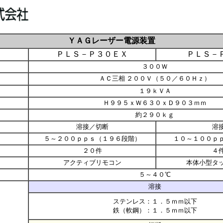
ＹＡＧレーザー電源装置
ＰＬＳ－Ｐ３０ＥＸ
ＰＬＳ－
３００Ｗ
ＡＣ三相 ２００Ｖ（５０／６０Ｈｚ）
１９ｋＶＡ
Ｈ９９５ｘＷ６３０ｘＤ９０３ｍｍ
約２９０ｋｇ
溶接／切断
溶
５～２００ｐｐｓ（１９６段階）
１０～１００ｐ
２０件
４
アクティブリモコン
本体小型タ
５～４０℃
溶接
ステンレス：１．５ｍｍ以下
鉄（軟鋼）：１．５ｍｍ以下