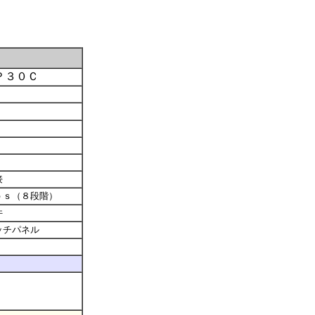
Ｐ３０Ｃ
接
ｐｓ（８段階）
件
ッチパネル