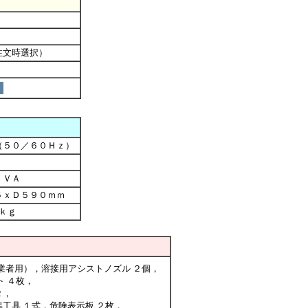
注文時選択）
（５０／６０Ｈｚ）
ｋＶＡ
５ｘＤ５９０ｍｍ
ｋｇ
業者用），溶接用アシストノズル ２個，
 ４枚，
２，
工具 １式，危険表示板 ２枚，