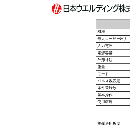
機種
最大レーザー出力
入力電圧
電源容量
外形寸法
重量
モード
パルス数設定
条件登録数
基本操作
使用環境
推奨適用板厚