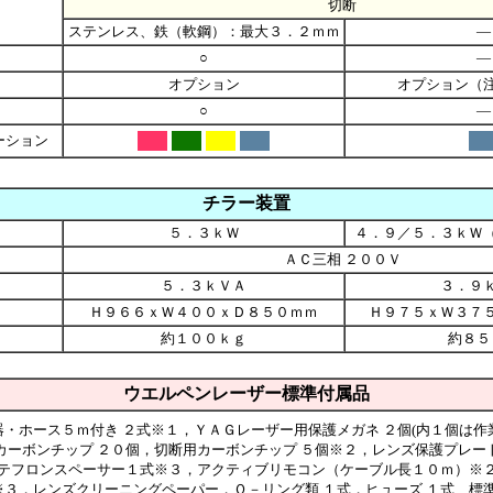
切断
ステンレス、鉄（軟鋼）：最大３．２ｍｍ
―
○
―
オプション
オプション（
○
―
ーション
チラー装置
５．３ｋＷ
４．９／５．３ｋＷ
ＡＣ三相 ２００Ｖ
５．３ｋＶＡ
３．９
Ｈ９６６ｘＷ４００ｘＤ８５０ｍｍ
Ｈ９７５ｘＷ３７
約１００ｋｇ
約８５
ウエルペンレーザー標準付属品
・ホース５ｍ付き ２式※１，ＹＡＧレーザー用保護メガネ ２個(内１個は作
カーボンチップ ２０個，切断用カーボンチップ ５個※２，レンズ保護プレート
，テフロンスペーサー１式※３，アクティブリモコン（ケーブル長１０ｍ）※
３，レンズクリーニングペーパー，Ｏ－リング類 １式，ヒューズ １式、標準