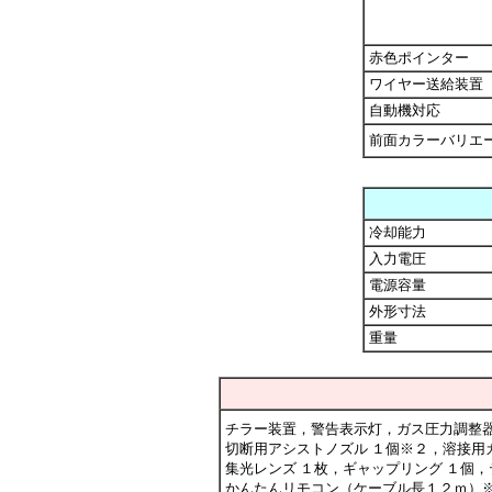
赤色ポインター
ワイヤー送給装置
自動機対応
前面カラーバリエ
冷却能力
入力電圧
電源容量
外形寸法
重量
チラー装置，警告表示灯，ガス圧力調整器
切断用アシストノズル １個※２，溶接用
集光レンズ １枚，ギャップリング １個
かんたんリモコン（ケーブル長１２ｍ）※